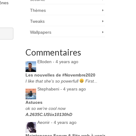
cônes
Thèmes
Tweaks
Wallpapers
Commentaires
Elloden -
4 years ago
Les nouvelles de #Novembre2020
I like that she's so powerfull
First...
Stephabeni -
4 years ago
Astuces
ok so we're cool now
A.2635C.US\ix10130hD
Aeonir -
4 years ago
Maintenance Forum & Site web à venir