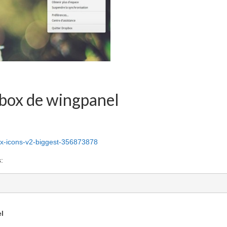
pbox de wingpanel
ox-icons-v2-biggest-356873878
:
l