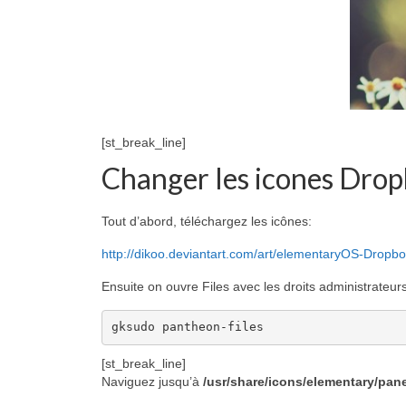
[st_break_line]
Changer les icones Dro
Tout d’abord, téléchargez les icônes:
http://dikoo.deviantart.com/art/elementaryOS-Dropb
Ensuite on ouvre Files avec les droits administrateurs
gksudo pantheon-files
[st_break_line]
Naviguez jusqu’à
/usr/share/icons/elementary/pane