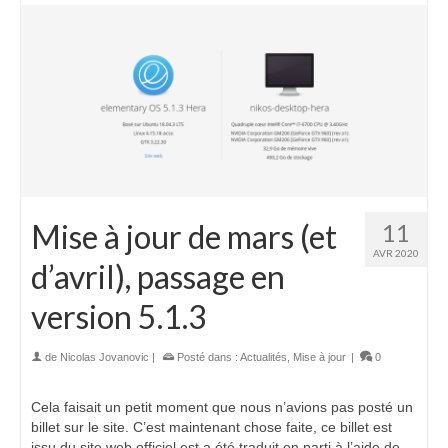
Mise à jour de mars (et
11
AVR 2020
d’avril), passage en
version 5.1.3
de
Nicolas Jovanovic
|
Posté dans :
Actualités
,
Mise à jour
|
0
Cela faisait un petit moment que nous n’avions pas posté un
billet sur le site. C’est maintenant chose faite, ce billet est
issu du site web officiel est a été traduit en parti à l’aide de