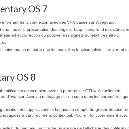
entary OS 7
e entre autres la connexion avec des VPN basée sur Wireguard.
t une nouvelle présentation des onglets. Et qui comprend des icônes m
tériel) et correction du popover des signets qui était très étroit.
tres.
aintenance de sorte que les nouvelles fonctionnalités n’arriveront q
tary OS 8
thentification avance bien avec un portage sur GTK4. Actuellement,
 eu d’avancer. Avec du nettoyage sur du code dans les paramètres qui
ganisation des applications et la prise en compte du glisser-déposer et
tions rapides à partir du menu contextuel. Pour un fonctionnement avec
.
gestion du panneau multitâche ou encore de l’affichage des notificatio