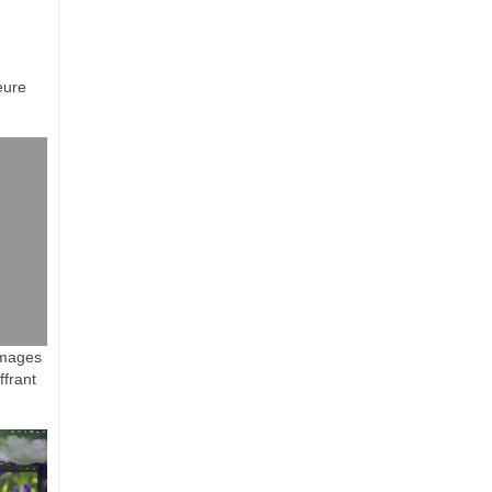
eure
 images
ffrant