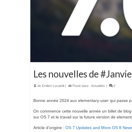
Les nouvelles de #Janvi
de
Emilien Locatelli
|
Posté dans :
Actualités
|
0
Bonne année 2024 aux elementary-user qui passe par
On commence cette nouvelle année un billet de blog 
sur OS 7 et le travail sur la future version de elemen
Article d’origine :
OS 7 Updates and More OS 8 New