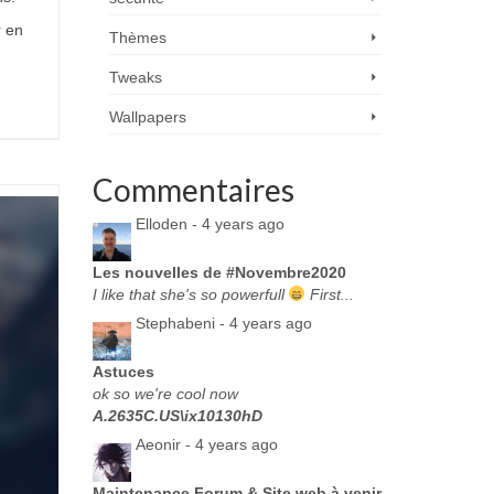
r en
Thèmes
Tweaks
Wallpapers
Commentaires
Elloden -
4 years ago
Les nouvelles de #Novembre2020
I like that she's so powerfull
First...
Stephabeni -
4 years ago
Astuces
ok so we're cool now
A.2635C.US\ix10130hD
Aeonir -
4 years ago
Maintenance Forum & Site web à venir