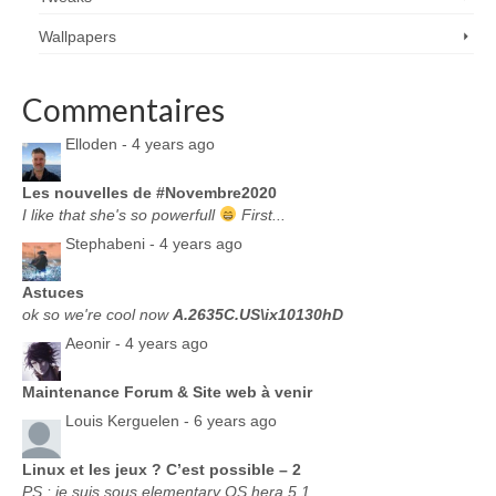
Wallpapers
Commentaires
Elloden -
4 years ago
Les nouvelles de #Novembre2020
I like that she's so powerfull
First...
Stephabeni -
4 years ago
Astuces
ok so we're cool now
A.2635C.US\ix10130hD
Aeonir -
4 years ago
Maintenance Forum & Site web à venir
Louis Kerguelen -
6 years ago
Linux et les jeux ? C’est possible – 2
PS : je suis sous elementary OS hera 5.1