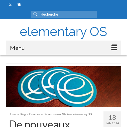
Rechercher :
elementary OS
Menu
Home
»
Blog
»
Goodies
»
De nouveaux Stickers elementaryOS
18
De nouveaux
JAN 2014