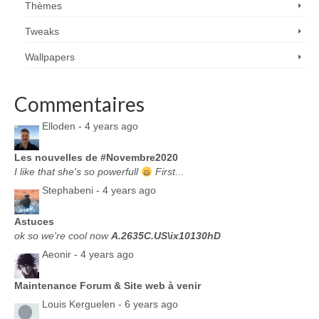
Thèmes
Tweaks
Wallpapers
Commentaires
Elloden -
4 years ago
Les nouvelles de #Novembre2020
I like that she's so powerfull
First...
Stephabeni -
4 years ago
Astuces
ok so we're cool now
A.2635C.US\ix10130hD
Aeonir -
4 years ago
Maintenance Forum & Site web à venir
Louis Kerguelen -
6 years ago