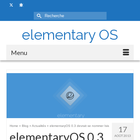
Rechercher :
elementary OS
Menu
Home
»
Blog
»
Actualités
»
elementaryOS 0.3 devrait se nommer Isis
17
elementaryOS 0.3
AOÛT 2013