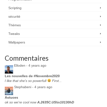
Scripting
sécurité
Thèmes
Tweaks
Wallpapers
Commentaires
Elloden -
4 years ago
Les nouvelles de #Novembre2020
I like that she's so powerfull
First...
Stephabeni -
4 years ago
Astuces
ok so we're cool now
A.2635C.US\ix10130hD