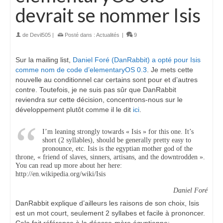
devrait se nommer Isis
de
Devil505
|
Posté dans :
Actualités
|
9
Sur la mailing list,
Daniel Foré (DanRabbit) a opté pour Isis
comme nom de code d’elementaryOS 0.3
. Je mets cette
nouvelle au conditionnel car certains sont pour et d’autres
contre. Toutefois, je ne suis pas sûr que DanRabbit
reviendra sur cette décision, concentrons-nous sur le
développement plutôt comme il le dit
ici
.
I’m leaning strongly towards « Isis » for this one. It’s
short (2 syllables), should be generally pretty easy to
pronounce, etc. Isis is the egyptian mother god of the
throne, « friend of slaves, sinners, artisans, and the downtrodden ».
You can read up more about her here:
http://en.wikipedia.org/wiki/Isis
Daniel Foré
DanRabbit explique d’ailleurs les raisons de son choix, Isis
est un mot court, seulement 2 syllabes et facile à prononcer.
Cela fait référence à la déesse-mère égyptienne: