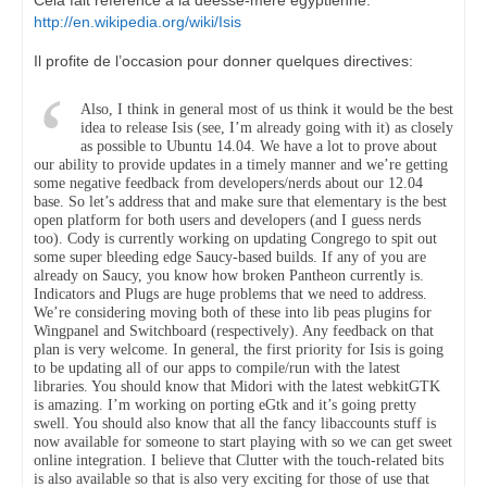
http://en.wikipedia.org/wiki/Isis
Il profite de l’occasion pour donner quelques directives:
Also, I think in general most of us think it would be the best
idea to release Isis (see, I’m already going with it) as closely
as possible to Ubuntu 14.04. We have a lot to prove about
our ability to provide updates in a timely manner and we’re getting
some negative feedback from developers/nerds about our 12.04
base. So let’s address that and make sure that elementary is the best
open platform for both users and developers (and I guess nerds
too). Cody is currently working on updating Congrego to spit out
some super bleeding edge Saucy-based builds. If any of you are
already on Saucy, you know how broken Pantheon currently is.
Indicators and Plugs are huge problems that we need to address.
We’re considering moving both of these into lib peas plugins for
Wingpanel and Switchboard (respectively). Any feedback on that
plan is very welcome. In general, the first priority for Isis is going
to be updating all of our apps to compile/run with the latest
libraries. You should know that Midori with the latest webkitGTK
is amazing. I’m working on porting eGtk and it’s going pretty
swell. You should also know that all the fancy libaccounts stuff is
now available for someone to start playing with so we can get sweet
online integration. I believe that Clutter with the touch-related bits
is also available so that is also very exciting for those of use that