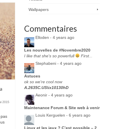
Wallpapers
Commentaires
Elloden -
4 years ago
Les nouvelles de #Novembre2020
I like that she's so powerfull
First...
Stephabeni -
4 years ago
Astuces
ok so we're cool now
A.2635C.US\ix10130hD
na
Aeonir -
4 years ago
ai 2015
Maintenance Forum & Site web à venir
Louis Kerguelen -
6 years ago
 pas
ous
Linux et les jeux ? C’est possible – 2