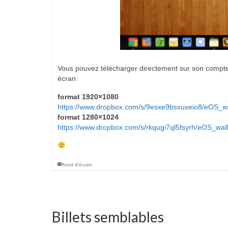
Vous pouvez télécharger directement sur son compte 
écran:
format 1920×1080
https://www.dropbox.com/s/9esxe9bsxuxeio8/eOS_w
format 1280×1024
https://www.dropbox.com/s/rkqugi7ql5fsyrh/eOS_wal
fond d'écran
Billets semblables