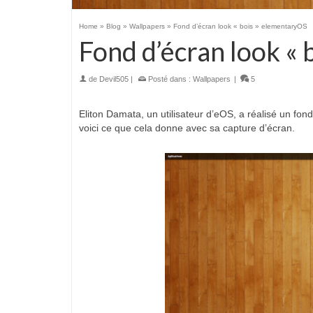
Home
»
Blog
»
Wallpapers
»
Fond d’écran look « bois » elementaryOS
Fond d’écran look «
de
Devil505
|
Posté dans :
Wallpapers
|
5
Eliton Damata, un utilisateur d’eOS, a réalisé un fo
voici ce que cela donne avec sa capture d’écran.