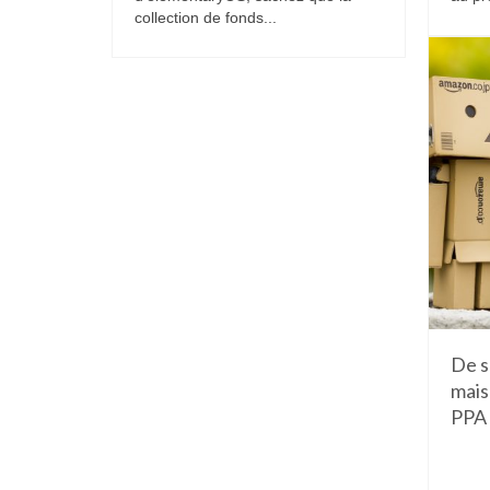
collection de fonds...
De s
mais
PPA