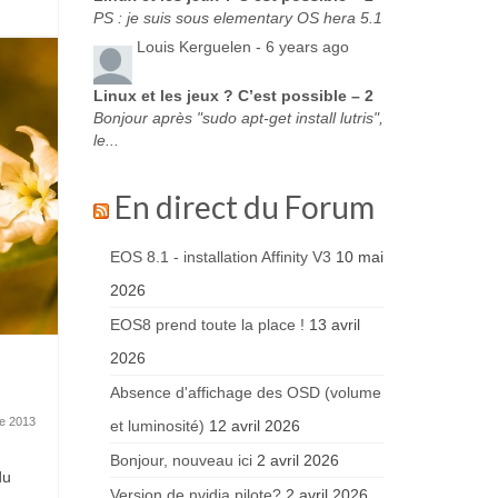
PS : je suis sous elementary OS hera 5.1
Louis Kerguelen -
6 years ago
Linux et les jeux ? C’est possible – 2
Bonjour après "sudo apt-get install lutris",
le...
En direct du Forum
EOS 8.1 - installation Affinity V3
10 mai
2026
EOS8 prend toute la place !
13 avril
2026
Absence d'affichage des OSD (volume
e 2013
et luminosité)
12 avril 2026
Bonjour, nouveau ici
2 avril 2026
du
Version de nvidia pilote?
2 avril 2026