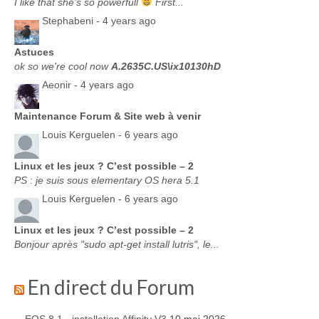
I like that she's so powerfull
First...
Stephabeni -
4 years ago
Astuces
ok so we're cool now
A.2635C.US\ix10130hD
Aeonir -
4 years ago
Maintenance Forum & Site web à venir
Louis Kerguelen -
6 years ago
Linux et les jeux ? C’est possible – 2
PS : je suis sous elementary OS hera 5.1
Louis Kerguelen -
6 years ago
Linux et les jeux ? C’est possible – 2
Bonjour après "sudo apt-get install lutris", le...
En direct du Forum
EOS 8.1 - installation Affinity V3
10 mai 2026