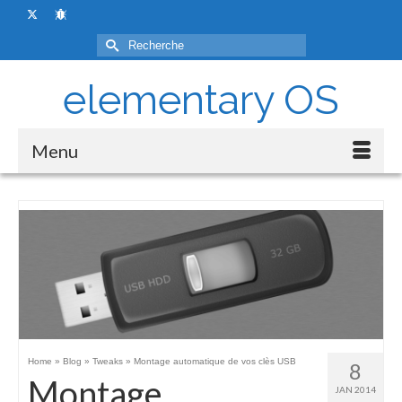
Rechercher :
elementary OS
Menu
Home
»
Blog
»
Tweaks
»
Montage automatique de vos clès USB
8
Montage
JAN 2014