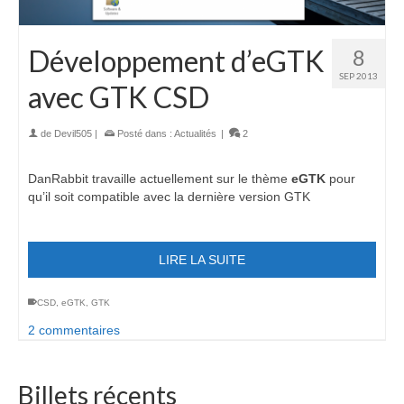
Développement d’eGTK
8
SEP 2013
avec GTK CSD
de
Devil505
|
Posté dans :
Actualités
|
2
DanRabbit travaille actuellement sur le thème
eGTK
pour
qu’il soit compatible avec la dernière version GTK
LIRE LA SUITE
CSD
,
eGTK
,
GTK
2 commentaires
Billets récents