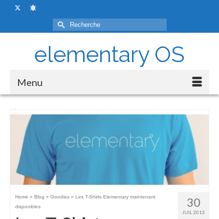
Rechercher :
elementary OS
Menu
Home
»
Blog
»
Goodies
»
Les T-Shirts Elementary maintenant
30
disponibles
JUIL 2013