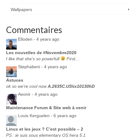
Wallpapers
Commentaires
Elloden -
4 years ago
Les nouvelles de #Novembre2020
I like that she's so powerfull
First...
Stephabeni -
4 years ago
Astuces
ok so we're cool now
A.2635C.US\ix10130hD
Aeonir -
4 years ago
Maintenance Forum & Site web à venir
Louis Kerguelen -
6 years ago
Linux et les jeux ? C’est possible – 2
PS : je suis sous elementary OS hera 5.1