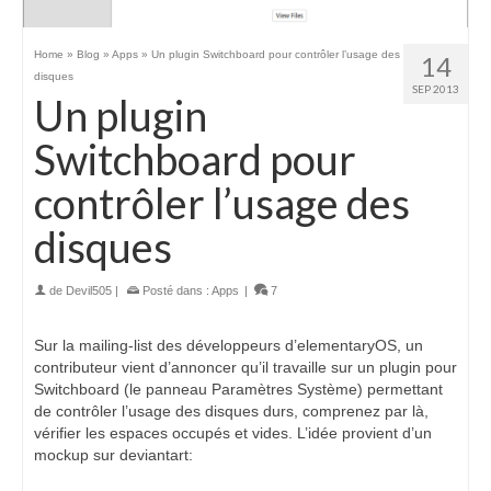
Home
»
Blog
»
Apps
»
Un plugin Switchboard pour contrôler l’usage des
14
disques
SEP 2013
Un plugin
Switchboard pour
contrôler l’usage des
disques
de
Devil505
|
Posté dans :
Apps
|
7
Sur la mailing-list des développeurs d’elementaryOS, un
contributeur vient d’annoncer qu’il travaille sur un plugin pour
Switchboard
(le panneau Paramètres Système) permettant
de contrôler l’usage des disques durs, comprenez par là,
vérifier les espaces occupés et vides. L’idée provient d’un
mockup sur deviantart: