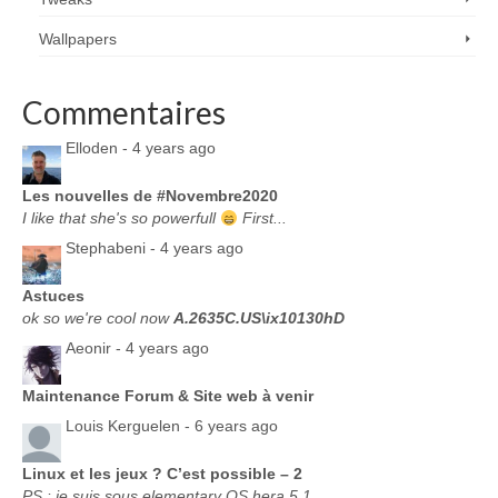
Wallpapers
Commentaires
Elloden -
4 years ago
Les nouvelles de #Novembre2020
I like that she's so powerfull
First...
Stephabeni -
4 years ago
Astuces
ok so we're cool now
A.2635C.US\ix10130hD
Aeonir -
4 years ago
Maintenance Forum & Site web à venir
Louis Kerguelen -
6 years ago
Linux et les jeux ? C’est possible – 2
PS : je suis sous elementary OS hera 5.1