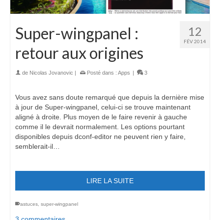
Super-wingpanel :
12
FÉV 2014
retour aux origines
de
Nicolas Jovanovic
|
Posté dans :
Apps
|
3
Vous avez sans doute remarqué que depuis la dernière mise
à jour de Super-wingpanel, celui-ci se trouve maintenant
aligné à droite. Plus moyen de le faire revenir à gauche
comme il le devrait normalement. Les options pourtant
disponibles depuis dconf-editor ne peuvent rien y faire,
semblerait-il…
LIRE LA SUITE
astuces
,
super-wingpanel
3 commentaires