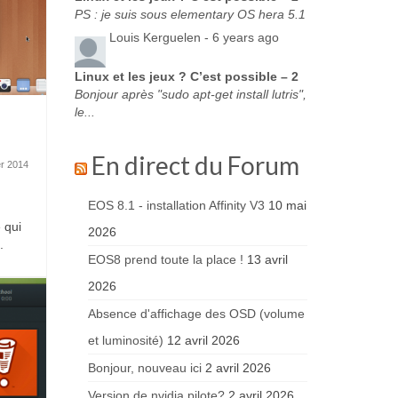
PS : je suis sous elementary OS hera 5.1
Louis Kerguelen -
6 years ago
Linux et les jeux ? C’est possible – 2
Bonjour après "sudo apt-get install lutris",
le...
En direct du Forum
er 2014
EOS 8.1 - installation Affinity V3
10 mai
e
 qui
2026
.
EOS8 prend toute la place !
13 avril
2026
Absence d'affichage des OSD (volume
et luminosité)
12 avril 2026
Bonjour, nouveau ici
2 avril 2026
Version de nvidia pilote?
2 avril 2026