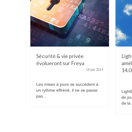
Sécurité & vie privée
Ligh
évolueront sur Freya
amél
14.0
18 juin 2014
Les mises à jours se succèdent à
un rythme effréné, il ne se passe
Light
pas...
de jo
de la 