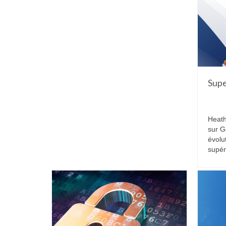
Supe
Heath
sur G
évolu
supér