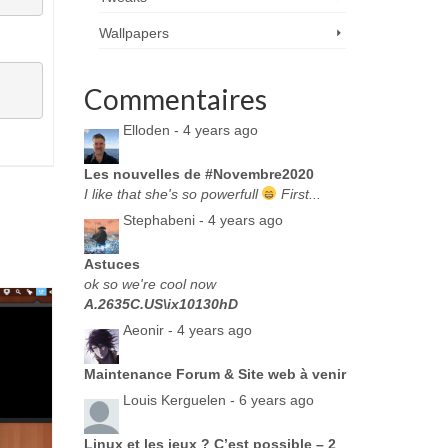
Wallpapers
Commentaires
Elloden -
4 years ago
Les nouvelles de #Novembre2020
I like that she's so powerfull
First...
Stephabeni -
4 years ago
Astuces
ok so we're cool now
A.2635C.US\ix10130hD
Aeonir -
4 years ago
Maintenance Forum & Site web à venir
Louis Kerguelen -
6 years ago
Linux et les jeux ? C’est possible – 2