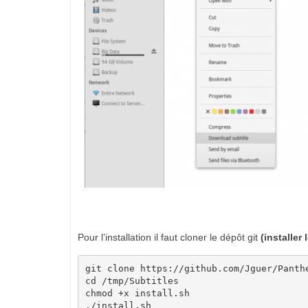
Pour l’installation il faut cloner le dépôt git
(installer
git clone https://github.com/Jguer/Panthe
cd /tmp/Subtitles

chmod +x install.sh

./install.sh