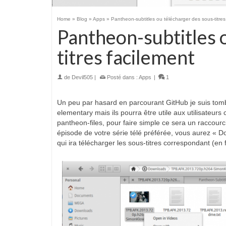
Home
»
Blog
»
Apps
»
Pantheon-subtitles ou télécharger des sous-titres
Pantheon-subtitles 
titres facilement
de
Devil505
|
Posté dans :
Apps
|
1
Un peu par hasard en parcourant GitHub je suis tomb
elementary mais ils pourra être utile aux utilisateurs
pantheon-files, pour faire simple ce sera un raccourci
épisode de votre série télé préférée, vous aurez « Do
qui ira télécharger les sous-titres correspondant (en 