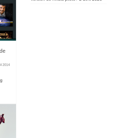
 de
il 2014
og