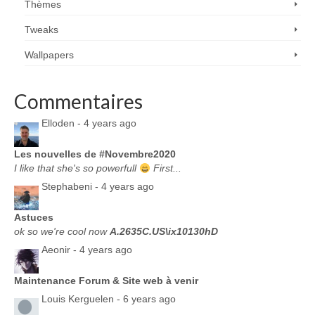
Thèmes
Tweaks
Wallpapers
Commentaires
Elloden -
4 years ago
Les nouvelles de #Novembre2020
I like that she's so powerfull
First...
Stephabeni -
4 years ago
Astuces
ok so we're cool now
A.2635C.US\ix10130hD
Aeonir -
4 years ago
Maintenance Forum & Site web à venir
Louis Kerguelen -
6 years ago